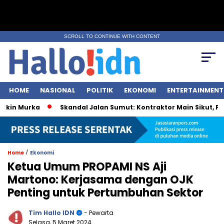
SCROLL TO CONTINUE WITH CONTENT
HOME
NASIONAL
POLITIK
EKONOMI
ENTERTAINMENT
n Murka
Skandal Jalan Sumut: Kontraktor Main Sikut, Pejaba
/
Home
Ekonomi
Ketua Umum PROPAMI NS Aji
Martono: Kerjasama dengan OJK
Penting untuk Pertumbuhan Sektor
Tim Hallo IDN
- Pewarta
Selasa, 5 Maret 2024