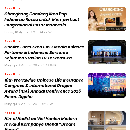
Pers Rilis
Changhong Gandeng Ikon Pop
Indonesia Rossa untuk Memperkuat
Jangkauan di Pasar Indonesia
Senin, 10 Agu 2026 - 04:22 WIB
Pers Rilis
Coolita Luncurkan FAST Media Alliance
Pertama di Indonesia Bersama
Sejumlah Stasiun TV Terkemuka
Minggu, 9 Agu 2026 - 23:49 WIB
Pers Rilis
16th Worldwide Chinese Life Insurance
Congress & International Dragon
Award (IDA) Annual Conference 2026
Resmi Digelar
Minggu, 9 Agu 2026 - 01:45 WIB
Pers Rilis
Himel Hadirkan Visi Hunian Modern
melalui Kampanye Global “Dream
Home”