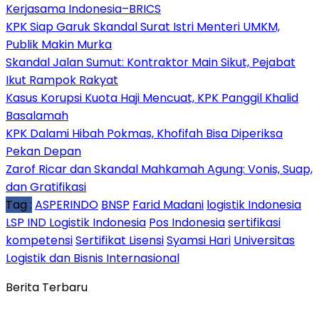
Kerjasama Indonesia–BRICS
KPK Siap Garuk Skandal Surat Istri Menteri UMKM,
Publik Makin Murka
Skandal Jalan Sumut: Kontraktor Main Sikut, Pejabat
Ikut Rampok Rakyat
Kasus Korupsi Kuota Haji Mencuat, KPK Panggil Khalid
Basalamah
KPK Dalami Hibah Pokmas, Khofifah Bisa Diperiksa
Pekan Depan
Zarof Ricar dan Skandal Mahkamah Agung: Vonis, Suap,
dan Gratifikasi
Tag :
ASPERINDO
BNSP
Farid Madani
logistik Indonesia
LSP IND Logistik Indonesia
Pos Indonesia
sertifikasi
kompetensi
Sertifikat Lisensi
Syamsi Hari
Universitas
Logistik dan Bisnis Internasional
Berita Terbaru