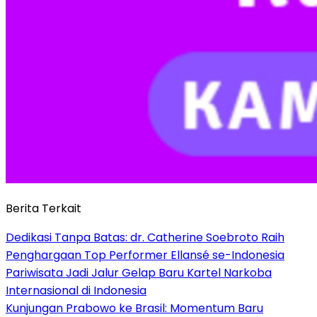
Berita Terkait
Dedikasi Tanpa Batas: dr. Catherine Soebroto Raih
Penghargaan Top Performer Ellansé se-Indonesia
Pariwisata Jadi Jalur Gelap Baru Kartel Narkoba
Internasional di Indonesia
Kunjungan Prabowo ke Brasil: Momentum Baru