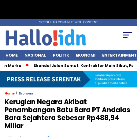
SCROLL TO CONTINUE WITH CONTENT
HOME
NASIONAL
POLITIK
EKONOMI
ENTERTAINMENT
urka
Skandal Jalan Sumut: Kontraktor Main Sikut, Pejabat I
/
Home
Ekonomi
Kerugian Negara Akibat
Penambangan Batu Bara PT Andalas
Bara Sejahtera Sebesar Rp488,94
Miliar