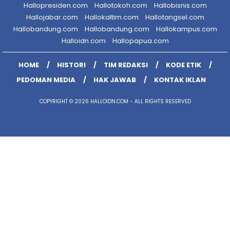
Hallopresiden.com
Hallotokoh.com
Hallobisnis.com
Hallojabar.com
Hallokaltim.com
Hallotangsel.com
Hallobandung.com
Hallobandung.com
Hallokampus.com
Halloidn.com
Hallopapua.com
HOME
HISTORI
TIM REDAKSI
KODE ETIK
PEDOMAN MEDIA
HAK JAWAB
KONTAK IKLAN
COPYRIGHT © 2026 HALLOIDN.COM - ALL RIGHTS RESERVED