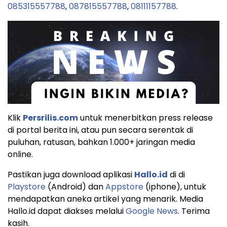
085315557788
,
087815557788
,
08111157788
.
Klik
Persrilis.com
untuk menerbitkan press release
di portal berita ini, atau pun secara serentak di
puluhan, ratusan, bahkan 1.000+ jaringan media
online.
Pastikan juga download aplikasi
Hallo.id
di di
Playstore
(Android) dan
Appstore
(iphone), untuk
mendapatkan aneka artikel yang menarik. Media
Hallo.id dapat diakses melalui
Google News
. Terima
kasih.