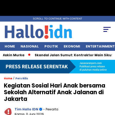
SCROLL TO CONTINUE WITH CONTENT
HOME
NASIONAL
POLITIK
EKONOMI
ENTERTAINMENT
in Murka
Skandal Jalan Sumut: Kontraktor Main Sikut, Pejab
/
Home
Pers Rilis
Kegiatan Sosial Hari Anak bersama
Sekolah Alternatif Anak Jalanan di
Jakarta
Tim Hallo IDN
- Pewarta
Kamis, 11 Juni 2026