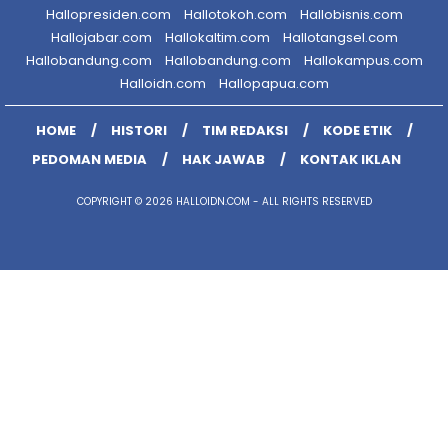
Hallopresiden.com
Hallotokoh.com
Hallobisnis.com
Hallojabar.com
Hallokaltim.com
Hallotangsel.com
Hallobandung.com
Hallobandung.com
Hallokampus.com
Halloidn.com
Hallopapua.com
HOME
HISTORI
TIM REDAKSI
KODE ETIK
PEDOMAN MEDIA
HAK JAWAB
KONTAK IKLAN
COPYRIGHT © 2026 HALLOIDN.COM - ALL RIGHTS RESERVED