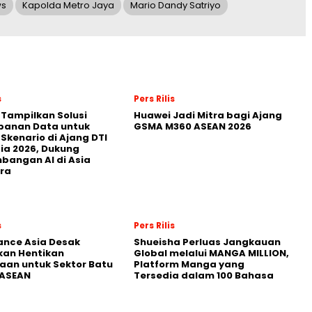
ws
Kapolda Metro Jaya
Mario Dandy Satriyo
s
Pers Rilis
 Tampilkan Solusi
Huawei Jadi Mitra bagi Ajang
panan Data untuk
GSMA M360 ASEAN 2026
 Skenario di Ajang DTI
ia 2026, Dukung
angan AI di Asia
ra
s
Pers Rilis
nance Asia Desak
Shueisha Perluas Jangkauan
kan Hentikan
Global melalui MANGA MILLION,
an untuk Sektor Batu
Platform Manga yang
 ASEAN
Tersedia dalam 100 Bahasa