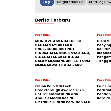
Tag :
Borgol Kabel Tie
Breaking Ne
Berita Terbaru
Pers Rilis
Pers Rili
MONDEVITA MENGAKUISISI
HIKSEMI
SAHAM MAYORITAS DI
Penyim
UNDERSCORE DISTRICT,
Seluruh
PERUSAHAAN INDUK MAGLIANO,
Indones
SEBAGAI LANGKAH KEDUA
Pengemb
DALAM MEMBANGUN PLATFORM
Tengga
MEREK MEWAH ITALIA BARU
Pers Rilis
Pers Rili
Cision Raih MarTech
Fair Fi
Breakthrough Awards 2026
Perban
untuk Pemantauan dan
Pendana
Analisis Media Sosial,
Bara di
Distribusi Siaran Pers, dan AEO