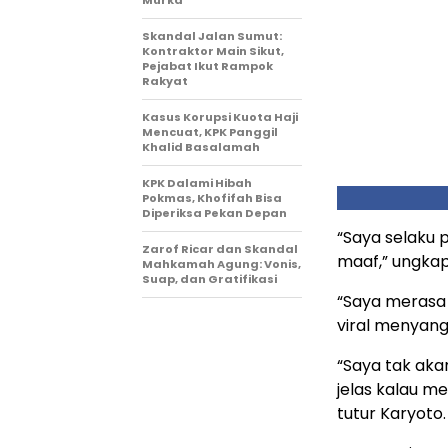
Murka
Skandal Jalan Sumut:
Kontraktor Main Sikut,
Pejabat Ikut Rampok
Rakyat
Kasus Korupsi Kuota Haji
Mencuat, KPK Panggil
Khalid Basalamah
KPK Dalami Hibah
Pokmas, Khofifah Bisa
Diperiksa Pekan Depan
“Saya selaku 
Zarof Ricar dan Skandal
maaf,” ungkap
Mahkamah Agung: Vonis,
Suap, dan Gratifikasi
“Saya merasa
viral menyan
“Saya tak aka
jelas kalau m
tutur Karyoto.