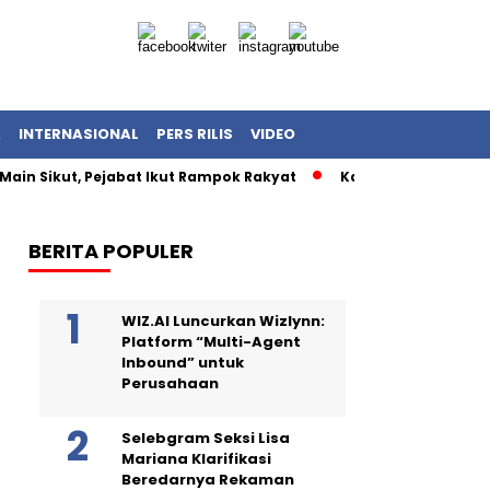
A
INTERNASIONAL
PERS RILIS
VIDEO
Main Sikut, Pejabat Ikut Rampok Rakyat
Kasus Korupsi Kuot
BERITA POPULER
WIZ.AI Luncurkan Wizlynn:
Platform “Multi-Agent
Inbound” untuk
Perusahaan
Selebgram Seksi Lisa
Mariana Klarifikasi
Beredarnya Rekaman