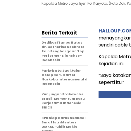
Kapolda Metro Jaya, Irjen Pol Karyoto. (Foto Dok. Pol
HALLOUP.CO
Berita Terkait
menayangkan 
Dedikasi Tanpa Batas:
sendiri cable 
dr. Catherine Soebroto
Raih Penghargaan Top
Performer Ellansé se-
Kapolda Metro
Indonesia
kejadian ini.
Pariwisata Jadi Jalur
“Saya katakan
Gelap Baru Kartel
Narkoba Internasional di
seperti itu.”
Indonesia
Kunjungan Prabowo ke
Brasil: Momentum Baru
Kerjasama Indonesia–
BRICS
KPK Siap Garuk Skandal
Surat Istri Menteri
UMKM, Publik Makin