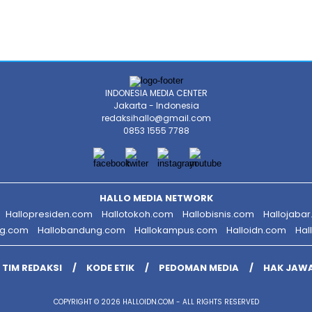
INDONESIA MEDIA CENTER
Jakarta - Indonesia
redaksihallo@gmail.com
0853 1555 7788
HALLO MEDIA NETWORK
Hallopresiden.com
Hallotokoh.com
Hallobisnis.com
Hallojaba
ng.com
Hallobandung.com
Hallokampus.com
Halloidn.com
Hal
TIM REDAKSI
KODE ETIK
PEDOMAN MEDIA
HAK JAW
COPYRIGHT © 2026 HALLOIDN.COM - ALL RIGHTS RESERVED