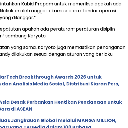
erintahkan Kabid Propam untuk memeriksa apakah ada
dilakukan oleh anggota kami secara standar operasi
yang dilanggar.”
epatutan apakah ada peraturan-peraturan disiplin
r,” sambung Karyoto.
tan yang sama, Karyoto juga memastikan penanganan
andy dilakukan sesuai dengan aturan yang berlaku.
 MarTech Breakthrough Awards 2026 untuk
an Analisis Media Sosial, Distribusi Siaran Pers,
e Asia Desak Perbankan Hentikan Pendanaan untuk
Bara di ASEAN
rluas Jangkauan Global melalui MANGA MILLION,
nga yang Tersedia dalam 100 Bahasa