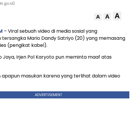
ri.go.id)
A
A
A
M
– Viral sebuah video di media sosial yang
tersangka Mario Dandy Satriyo (20) yang memasang
ties (pengikat kabel).
 Jaya, Irjen Pol Karyoto pun meminta maaf atas
 apapun masukan karena yang terlihat dalam video
ADVERTISEMENT