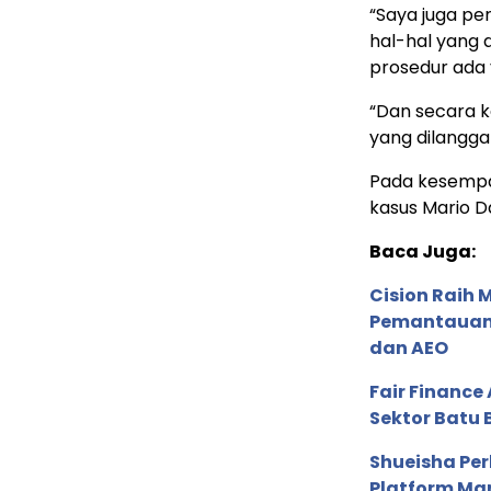
“Saya juga p
hal-hal yang 
prosedur ada 
“Dan secara k
yang dilangga
Pada kesempa
kasus Mario D
Baca Juga:
Cision Raih
Pemantauan d
dan AEO
Fair Financ
Sektor Batu 
Shueisha Pe
Platform Ma