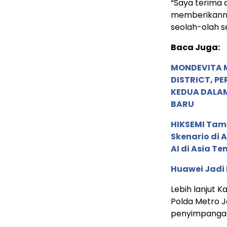
“Saya terima 
memberikanny
seolah-olah se
Baca Juga:
MONDEVITA 
DISTRICT, P
KEDUA DALA
BARU
HIKSEMI Tam
Skenario di
AI di Asia T
Huawei Jadi
Lebih lanjut
Polda Metro 
penyimpangan