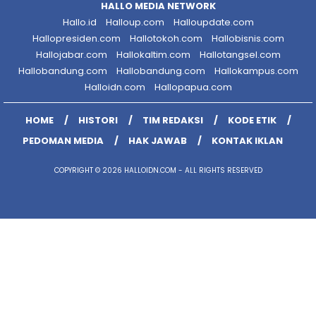
HALLO MEDIA NETWORK
Hallo.id
Halloup.com
Halloupdate.com
Hallopresiden.com
Hallotokoh.com
Hallobisnis.com
Hallojabar.com
Hallokaltim.com
Hallotangsel.com
Hallobandung.com
Hallobandung.com
Hallokampus.com
Halloidn.com
Hallopapua.com
HOME
HISTORI
TIM REDAKSI
KODE ETIK
PEDOMAN MEDIA
HAK JAWAB
KONTAK IKLAN
COPYRIGHT © 2026 HALLOIDN.COM - ALL RIGHTS RESERVED