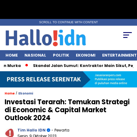
SCROLL TO CONTINUE WITH CONTENT
HOME
NASIONAL
POLITIK
EKONOMI
ENTERTAINMENT
Murka
Skandal Jalan Sumut: Kontraktor Main Sikut, Pejabat 
/
Home
Ekonomi
Investasi Terarah: Temukan Strategi
di Economic & Capital Market
Outlook 2024
Tim Hallo IDN
- Pewarta
Senin, 9 Oktober 2023