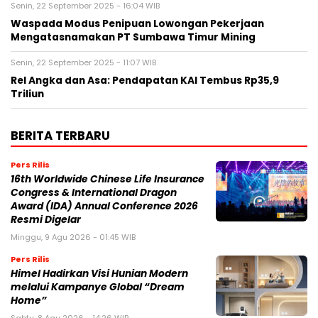
Senin, 22 September 2025 - 16:04 WIB
Waspada Modus Penipuan Lowongan Pekerjaan
Mengatasnamakan PT Sumbawa Timur Mining
Senin, 22 September 2025 - 11:07 WIB
Rel Angka dan Asa: Pendapatan KAI Tembus Rp35,9
Triliun
BERITA TERBARU
Pers Rilis
16th Worldwide Chinese Life Insurance
Congress & International Dragon
Award (IDA) Annual Conference 2026
Resmi Digelar
Minggu, 9 Agu 2026 - 01:45 WIB
Pers Rilis
Himel Hadirkan Visi Hunian Modern
melalui Kampanye Global “Dream
Home”
Sabtu, 8 Agu 2026 - 14:26 WIB