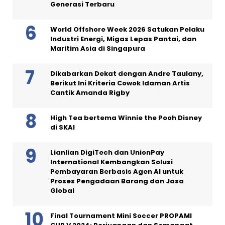
Generasi Terbaru
World Offshore Week 2026 Satukan Pelaku
Industri Energi, Migas Lepas Pantai, dan
Maritim Asia di Singapura
Dikabarkan Dekat dengan Andre Taulany,
Berikut Ini Kriteria Cowok Idaman Artis
Cantik Amanda Rigby
High Tea bertema Winnie the Pooh Disney
di SKAI
Lianlian DigiTech dan UnionPay
International Kembangkan Solusi
Pembayaran Berbasis Agen AI untuk
Proses Pengadaan Barang dan Jasa
Global
Final Tournament Mini Soccer PROPAMI