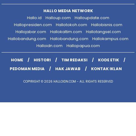
HALLO MEDIA NETWORK
Hallo.id
Halloup.com
Halloupdate.com
Hallopresiden.com
Hallotokoh.com
Hallobisnis.com
Hallojabar.com
Hallokaltim.com
Hallotangsel.com
Hallobandung.com
Hallobandung.com
Hallokampus.com
Halloidn.com
Hallopapua.com
HOME
HISTORI
TIM REDAKSI
KODE ETIK
PEDOMAN MEDIA
HAK JAWAB
KONTAK IKLAN
COPYRIGHT © 2026 HALLOIDN.COM - ALL RIGHTS RESERVED