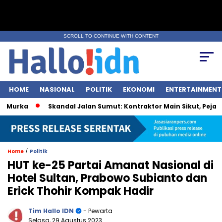
SCROLL TO CONTINUE WITH CONTENT
HOME
NASIONAL
POLITIK
EKONOMI
ENTERTAINMENT
urka
Skandal Jalan Sumut: Kontraktor Main Sikut, Pejabat I
/
Home
Politik
HUT ke-25 Partai Amanat Nasional di
Hotel Sultan, Prabowo Subianto dan
Erick Thohir Kompak Hadir
Tim Hallo IDN
- Pewarta
Selasa, 29 Agustus 2023