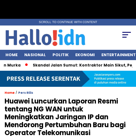
SCROLL TO CONTINUE WITH CONTENT
HOME
NASIONAL
POLITIK
EKONOMI
ENTERTAINMENT
urka
Skandal Jalan Sumut: Kontraktor Main Sikut, Pejabat 
/
Home
Pers Rilis
Huawei Luncurkan Laporan Resmi
tentang NG WAN untuk
Meningkatkan Jaringan IP dan
Mendorong Pertumbuhan Baru bagi
Operator Telekomunikasi