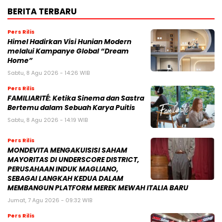
BERITA TERBARU
Pers Rilis
Himel Hadirkan Visi Hunian Modern
melalui Kampanye Global “Dream
Home”
Sabtu, 8 Agu 2026 - 14:26 WIB
Pers Rilis
FAMILIARITÉ: Ketika Sinema dan Sastra
Bertemu dalam Sebuah Karya Puitis
Sabtu, 8 Agu 2026 - 14:19 WIB
Pers Rilis
MONDEVITA MENGAKUISISI SAHAM
MAYORITAS DI UNDERSCORE DISTRICT,
PERUSAHAAN INDUK MAGLIANO,
SEBAGAI LANGKAH KEDUA DALAM
MEMBANGUN PLATFORM MEREK MEWAH ITALIA BARU
Jumat, 7 Agu 2026 - 09:32 WIB
Pers Rilis