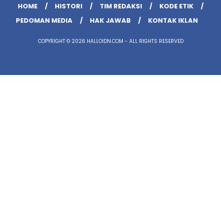
HOME
HISTORI
TIM REDAKSI
KODE ETIK
PEDOMAN MEDIA
HAK JAWAB
KONTAK IKLAN
COPYRIGHT © 2026 HALLOIDN.COM - ALL RIGHTS RESERVED