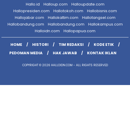
Hallo.id
Halloup.com
Halloupdate.com
Hallopresiden.com
Hallotokoh.com
Hallobisnis.com
Hallojabar.com
Hallokaltim.com
Hallotangsel.com
Hallobandung.com
Hallobandung.com
Hallokampus.com
Halloidn.com
Hallopapua.com
HOME
HISTORI
TIM REDAKSI
KODE ETIK
PEDOMAN MEDIA
HAK JAWAB
KONTAK IKLAN
COPYRIGHT © 2026 HALLOIDN.COM - ALL RIGHTS RESERVED