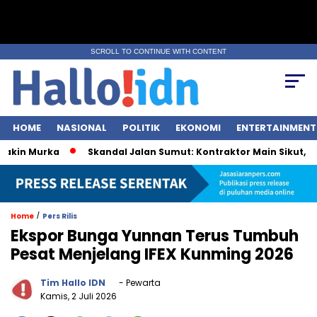
SCROLL TO CONTINUE WITH CONTENT
HOME
NASIONAL
POLITIK
EKONOMI
ENTERTAINMENT
in Murka
Skandal Jalan Sumut: Kontraktor Main Sikut, Pejab
/
Home
Pers Rilis
Ekspor Bunga Yunnan Terus Tumbuh
Pesat Menjelang IFEX Kunming 2026
Tim Hallo IDN
- Pewarta
Kamis, 2 Juli 2026