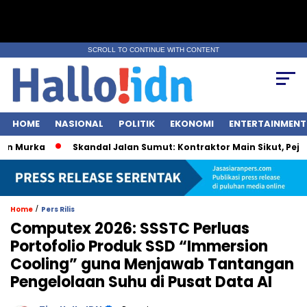
SCROLL TO CONTINUE WITH CONTENT
HOME
NASIONAL
POLITIK
EKONOMI
ENTERTAINMENT
Murka
Skandal Jalan Sumut: Kontraktor Main Sikut, Pejabat 
/
Home
Pers Rilis
Computex 2026: SSSTC Perluas
Portofolio Produk SSD “Immersion
Cooling” guna Menjawab Tantangan
Pengelolaan Suhu di Pusat Data AI