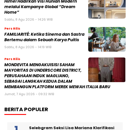
Himel Hadirkan Visi Hunian Modern
melalui Kampanye Global “Dream
Home”
Sabtu, 8 Agu 2026 - 14:26 WIB
Pers Rilis
FAMILIARITÉ: Ketika Sinema dan Sastra
Bertemu dalam Sebuah Karya Puitis
Sabtu, 8 Agu 2026 - 14:19 WIB
Pers Rilis
MONDEVITA MENGAKUISISI SAHAM
MAYORITAS DI UNDERSCORE DISTRICT,
PERUSAHAAN INDUK MAGLIANO,
SEBAGAI LANGKAH KEDUA DALAM
MEMBANGUN PLATFORM MEREK MEWAH ITALIA BARU
Jumat, 7 Agu 2026 - 09:32 WIB
BERITA POPULER
Selebgram Seksi Lisa Mariana Klarifikasi