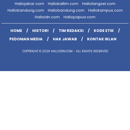
Hallojabar.com
Hallokaltim.com
Hallotangsel.com
Hallobandung.com
Hallobandung.com
Hallokampus.com
Halloidn.com
Hallopapua.com
HOME
HISTORI
TIM REDAKSI
KODE ETIK
PEDOMAN MEDIA
HAK JAWAB
KONTAK IKLAN
COPYRIGHT © 2026 HALLOIDN.COM - ALL RIGHTS RESERVED