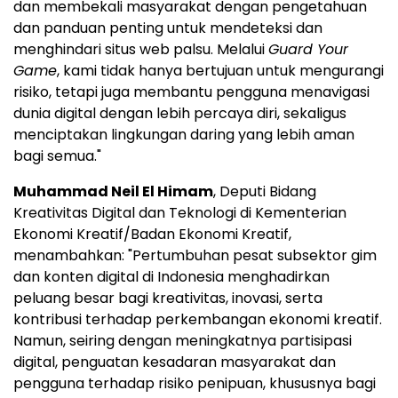
dan membekali masyarakat dengan pengetahuan
dan panduan penting untuk mendeteksi dan
menghindari situs web palsu. Melalui
Guard Your
Game
, kami tidak hanya bertujuan untuk mengurangi
risiko, tetapi juga membantu pengguna menavigasi
dunia digital dengan lebih percaya diri, sekaligus
menciptakan lingkungan daring yang lebih aman
bagi semua."
Muhammad Neil El Himam
, Deputi Bidang
Kreativitas Digital dan Teknologi di Kementerian
Ekonomi Kreatif/Badan Ekonomi Kreatif,
menambahkan: "Pertumbuhan pesat subsektor gim
dan konten digital di Indonesia menghadirkan
peluang besar bagi kreativitas, inovasi, serta
kontribusi terhadap perkembangan ekonomi kreatif.
Namun, seiring dengan meningkatnya partisipasi
digital, penguatan kesadaran masyarakat dan
pengguna terhadap risiko penipuan, khususnya bagi