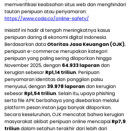
memverifikasi keabsahan situs web dan menghindari
tautan penipuan atau penyamaran:
https://www.coda.co/online-safety/
Inisiatif ini hadir di tengah meningkatnya kasus
penipuan daring di ekonomi digital Indonesia.
Berdasarkan data
Otoritas Jasa Keuangan (OJK)
,
penipuan e-commerce merupakan kategori
penipuan yang paling sering dilaporkan hingga
November 2025, dengan
64.933 laporan
dan
kerugian sebesar
Rp1,14 triliun
. Penipuan
penyamaran identitas dan panggilan palsu
menyusul, dengan
39.978 laporan
dan kerugian
sebesar
Rp1,54 triliun
. Selain itu, upaya phishing
serta file APK berbahaya yang disebarkan melalui
platform pesan instan juga banyak dilaporkan.
Secara keseluruhan, OJK mencatat bahwa kerugian
masyarakat akibat penipuan online mencapai
Rp7,9
triliun
dalam setahun terakhir dari lebih dari