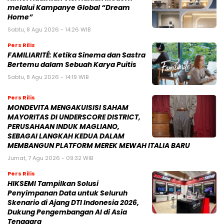
melalui Kampanye Global “Dream
Home”
Sabtu, 8 Agu 2026 - 14:26 WIB
Pers Rilis
FAMILIARITÉ: Ketika Sinema dan Sastra
Bertemu dalam Sebuah Karya Puitis
Sabtu, 8 Agu 2026 - 14:19 WIB
Pers Rilis
MONDEVITA MENGAKUISISI SAHAM
MAYORITAS DI UNDERSCORE DISTRICT,
PERUSAHAAN INDUK MAGLIANO,
SEBAGAI LANGKAH KEDUA DALAM
MEMBANGUN PLATFORM MEREK MEWAH ITALIA BARU
Jumat, 7 Agu 2026 - 09:32 WIB
Pers Rilis
HIKSEMI Tampilkan Solusi
Penyimpanan Data untuk Seluruh
Skenario di Ajang DTI Indonesia 2026,
Dukung Pengembangan AI di Asia
Tenggara