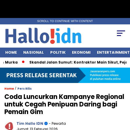
SCROLL TO CONTINUE WITH CONTENT
HOME
NASIONAL
POLITIK
EKONOMI
ENTERTAINMENT
Murka
Skandal Jalan Sumut: Kontraktor Main Sikut, Pejabat 
/
Home
Pers Rilis
Coda Luncurkan Kampanye Regional
untuk Cegah Penipuan Daring bagi
Pemain Gim
Tim Hallo IDN
- Pewarta
Jumat, 13 Februari 2026