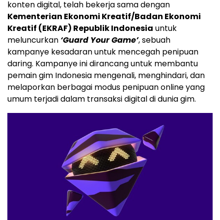
konten digital, telah bekerja sama dengan
Kementerian Ekonomi Kreatif/Badan Ekonomi
Kreatif (EKRAF) Republik Indonesia
untuk
meluncurkan
‘Guard Your Game’
, sebuah
kampanye kesadaran untuk mencegah penipuan
daring. Kampanye ini dirancang untuk membantu
pemain gim Indonesia mengenali, menghindari, dan
melaporkan berbagai modus penipuan online yang
umum terjadi dalam transaksi digital di dunia gim.