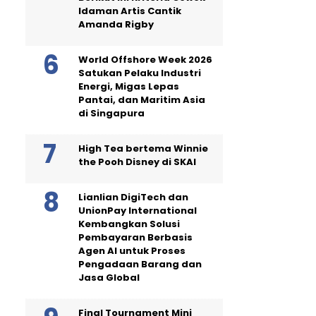
Idaman Artis Cantik
Amanda Rigby
World Offshore Week 2026
Satukan Pelaku Industri
Energi, Migas Lepas
Pantai, dan Maritim Asia
di Singapura
High Tea bertema Winnie
the Pooh Disney di SKAI
Lianlian DigiTech dan
UnionPay International
Kembangkan Solusi
Pembayaran Berbasis
Agen AI untuk Proses
Pengadaan Barang dan
Jasa Global
Final Tournament Mini