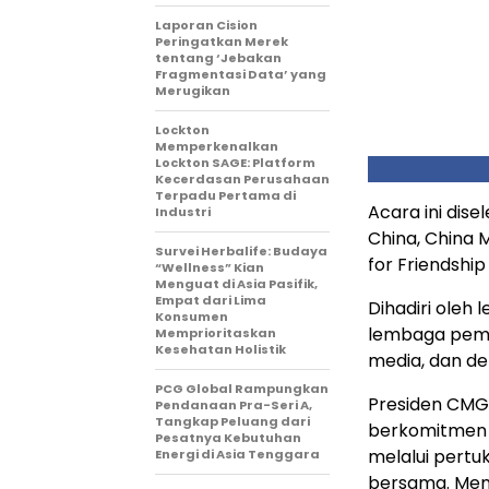
Laporan Cision
Peringatkan Merek
tentang ‘Jebakan
Fragmentasi Data’ yang
Merugikan
Lockton
Memperkenalkan
Lockton SAGE: Platform
Kecerdasan Perusahaan
Terpadu Pertama di
Acara ini dis
Industri
China, China 
Survei Herbalife: Budaya
for Friendship
“Wellness” Kian
Menguat di Asia Pasifik,
Empat dari Lima
Dihadiri oleh 
Konsumen
lembaga pemer
Memprioritaskan
Kesehatan Holistik
media, dan de
PCG Global Rampungkan
Presiden CMG
Pendanaan Pra-Seri A,
Tangkap Peluang dari
berkomitmen 
Pesatnya Kebutuhan
melalui pert
Energi di Asia Tenggara
bersama. Mema