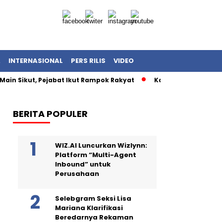
A
INTERNASIONAL
PERS RILIS
VIDEO
Main Sikut, Pejabat Ikut Rampok Rakyat
Kasus Korupsi Kuot
BERITA POPULER
WIZ.AI Luncurkan Wizlynn:
Platform “Multi-Agent
Inbound” untuk
Perusahaan
Selebgram Seksi Lisa
Mariana Klarifikasi
Beredarnya Rekaman