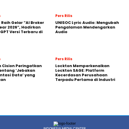
s
Pers Rilis
 Raih Gelar “AI Broker
UNISOC Lyric Audio: Mengubah
Year 2026”, Hadirkan
Pengalaman Mendengarkan
GPT Versi Terbaru di
Audio
s
Pers Rilis
 Cision Peringatkan
Lockton Memperkenalkan
entang ‘Jebakan
Lockton SAGE: Platform
tasi Data’ yang
Kecerdasan Perusahaan
kan
Terpadu Pertama di Industri
INDONESIA MEDIA CENTER