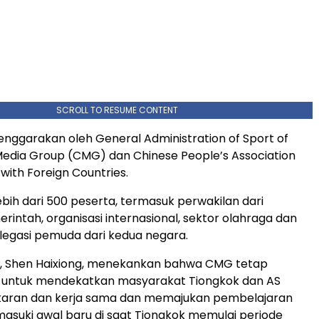
SCROLL TO RESUME CONTENT
elenggarakan oleh General Administration of Sport of
Media Group (CMG) dan Chinese People’s Association
 with Foreign Countries.
lebih dari 500 peserta, termasuk perwakilan dari
intah, organisasi internasional, sektor olahraga dan
legasi pemuda dari kedua negara.
, Shen Haixiong, menekankan bahwa CMG tetap
untuk mendekatkan masyarakat Tiongkok dan AS
ukaran dan kerja sama dan memajukan pembelajaran
suki awal baru di saat Tiongkok memulai periode