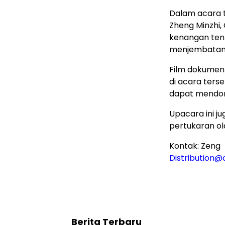
Dalam acara t
Zheng Minzhi,
kenangan tent
menjembatani 
Film dokumente
di acara ters
dapat mendor
Upacara ini j
pertukaran o
Kontak: Zeng
Distribution
Berita Terbaru