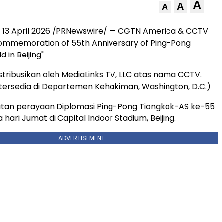
A
A
A
,
13 April 2026
/PRNewswire/ — CGTN America & CCTV
Commemoration of 55th Anniversary of Ping-Pong
 in Beijing"
distribusikan oleh MediaLinks TV, LLC atas nama CCTV.
n tersedia di Departemen Kehakiman, Washington, D.C.)
atan perayaan Diplomasi Ping-Pong Tiongkok-AS ke-55
hari Jumat di Capital Indoor Stadium, Beijing.
ADVERTISEMENT