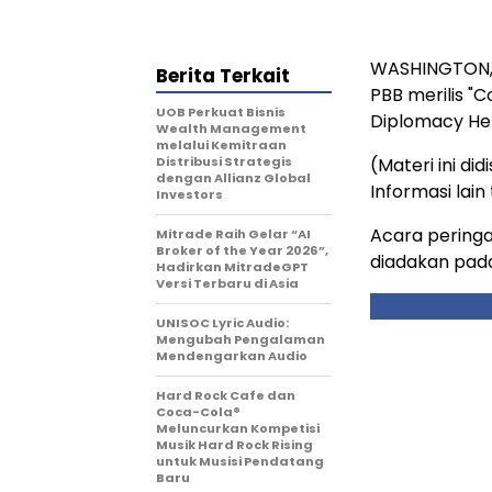
WASHINGTON
Berita Terkait
PBB merilis "
UOB Perkuat Bisnis
Diplomacy Held
Wealth Management
melalui Kemitraan
Distribusi Strategis
(Materi ini di
dengan Allianz Global
Informasi lai
Investors
Acara pering
Mitrade Raih Gelar “AI
Broker of the Year 2026”,
diadakan pada 
Hadirkan MitradeGPT
Versi Terbaru di Asia
UNISOC Lyric Audio:
Mengubah Pengalaman
Mendengarkan Audio
Hard Rock Cafe dan
Coca-Cola®
Meluncurkan Kompetisi
Musik Hard Rock Rising
untuk Musisi Pendatang
Baru