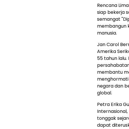
Rencana Lima
siap bekerja
semangat "Dip
membangun k
manusia.
Jan Carol Ber
Amerika Serik
55 tahun lalu
persahabatan
membantu memb
menghormati 
negara dan b
global.
Petra Erika G
Internasional
tonggak sejar
dapat diteru