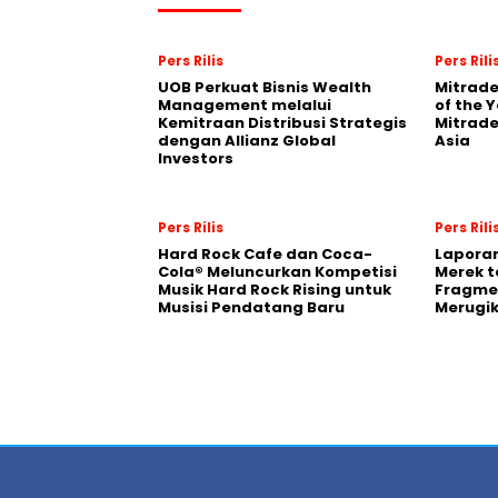
Pers Rilis
Pers Rili
UOB Perkuat Bisnis Wealth
Mitrade
Management melalui
of the 
Kemitraan Distribusi Strategis
Mitrade
dengan Allianz Global
Asia
Investors
Pers Rilis
Pers Rili
Hard Rock Cafe dan Coca-
Laporan
Cola® Meluncurkan Kompetisi
Merek t
Musik Hard Rock Rising untuk
Fragmen
Musisi Pendatang Baru
Merugi