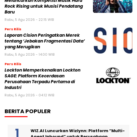
Meluncurkan Kompetisi Musik Hard
Rock Rising untuk Musisi Pendatang
Baru
Rabu, 5 Agu 2026 - 22:15 WIB
Pers Rilis
Laporan Cision Peringatkan Merek
tentang ‘Jebakan Fragmentasi Data’
yang Merugikan
Rabu, 5 Agu 2026 - 14:00 WIB
Pers Rilis
Lockton Memperkenalkan Lockton
SAGE: Platform Kecerdasan
Perusahaan Terpadu Pertama di
Industri
Rabu, 5 Agu 2026 - 04:12 WIB
BERITA POPULER
WIZ.AI Luncurkan Wizlynn: Platform “Multi-
Agent Inbound” untuk Perusahaan