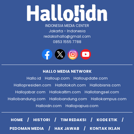
INDONESIA MEDIA CENTER
Jakarta - Indonesia
redaksihallo@gmail.com
0853 1555 7788
HALLO MEDIA NETWORK
Hallo.id
Halloup.com
Halloupdate.com
Hallopresiden.com
Hallotokoh.com
Hallobisnis.com
Hallojabar.com
Hallokaltim.com
Hallotangsel.com
Hallobandung.com
Hallobandung.com
Hallokampus.com
Halloidn.com
Hallopapua.com
HOME
HISTORI
TIM REDAKSI
KODE ETIK
PEDOMAN MEDIA
HAK JAWAB
KONTAK IKLAN