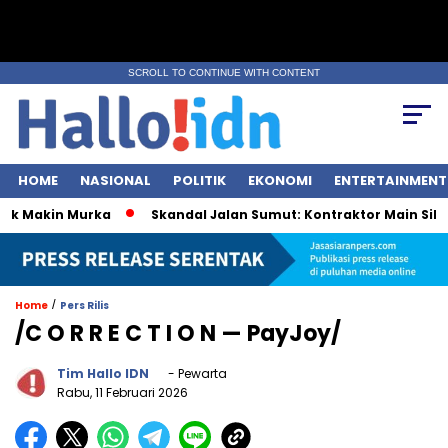
SCROLL TO CONTINUE WITH CONTENT
HOME
NASIONAL
POLITIK
EKONOMI
ENTERTAINMENT
k Makin Murka
Skandal Jalan Sumut: Kontraktor Main Sikut, 
/
Home
Pers Rilis
/C O R R E C T I O N — PayJoy/
Tim Hallo IDN
- Pewarta
Rabu, 11 Februari 2026