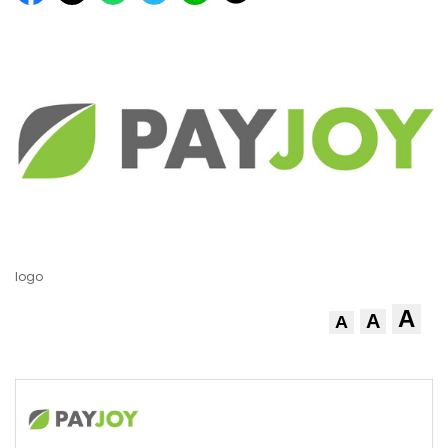
logo
A
A
A