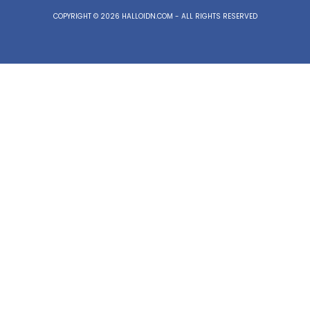
COPYRIGHT © 2026 HALLOIDN.COM - ALL RIGHTS RESERVED