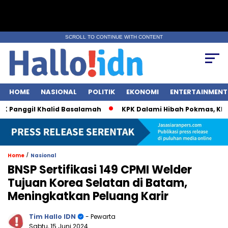
SCROLL TO CONTINUE WITH CONTENT
HOME
NASIONAL
POLITIK
EKONOMI
ENTERTAINMENT
anggil Khalid Basalamah
KPK Dalami Hibah Pokmas, Khofifah
/
Home
Nasional
BNSP Sertifikasi 149 CPMI Welder
Tujuan Korea Selatan di Batam,
Meningkatkan Peluang Karir
Tim Hallo IDN
- Pewarta
Sabtu, 15 Juni 2024