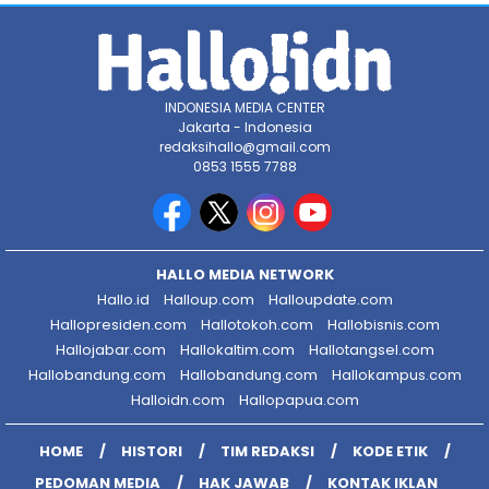
INDONESIA MEDIA CENTER
Jakarta - Indonesia
redaksihallo@gmail.com
0853 1555 7788
HALLO MEDIA NETWORK
Hallo.id
Halloup.com
Halloupdate.com
Hallopresiden.com
Hallotokoh.com
Hallobisnis.com
Hallojabar.com
Hallokaltim.com
Hallotangsel.com
Hallobandung.com
Hallobandung.com
Hallokampus.com
Halloidn.com
Hallopapua.com
HOME
HISTORI
TIM REDAKSI
KODE ETIK
PEDOMAN MEDIA
HAK JAWAB
KONTAK IKLAN