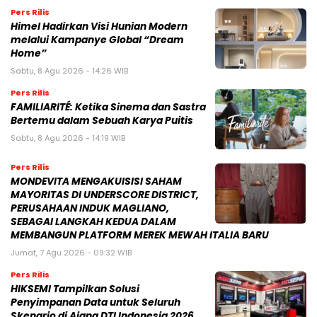
Pers Rilis
Himel Hadirkan Visi Hunian Modern
melalui Kampanye Global “Dream
Home”
Sabtu, 8 Agu 2026 - 14:26 WIB
Pers Rilis
FAMILIARITÉ: Ketika Sinema dan Sastra
Bertemu dalam Sebuah Karya Puitis
Sabtu, 8 Agu 2026 - 14:19 WIB
Pers Rilis
MONDEVITA MENGAKUISISI SAHAM
MAYORITAS DI UNDERSCORE DISTRICT,
PERUSAHAAN INDUK MAGLIANO,
SEBAGAI LANGKAH KEDUA DALAM
MEMBANGUN PLATFORM MEREK MEWAH ITALIA BARU
Jumat, 7 Agu 2026 - 09:32 WIB
Pers Rilis
HIKSEMI Tampilkan Solusi
Penyimpanan Data untuk Seluruh
Skenario di Ajang DTI Indonesia 2026,