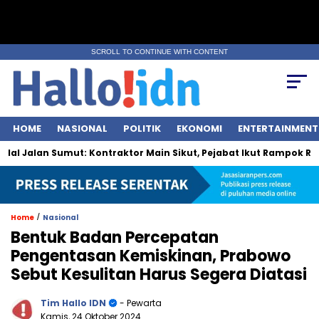
SCROLL TO CONTINUE WITH CONTENT
HOME
NASIONAL
POLITIK
EKONOMI
ENTERTAINMENT
alan Sumut: Kontraktor Main Sikut, Pejabat Ikut Rampok Rakyat
/
Home
Nasional
Bentuk Badan Percepatan
Pengentasan Kemiskinan, Prabowo
Sebut Kesulitan Harus Segera Diatasi
Tim Hallo IDN
- Pewarta
Kamis, 24 Oktober 2024