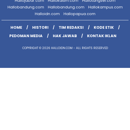
Hallojabar.com
Hallokaltim.com
Hallotangsel.com
Hallobandung.com
Hallobandung.com
Hallokampus.com
Halloidn.com
Hallopapua.com
HOME
HISTORI
TIM REDAKSI
KODE ETIK
PEDOMAN MEDIA
HAK JAWAB
KONTAK IKLAN
COPYRIGHT © 2026 HALLOIDN.COM - ALL RIGHTS RESERVED