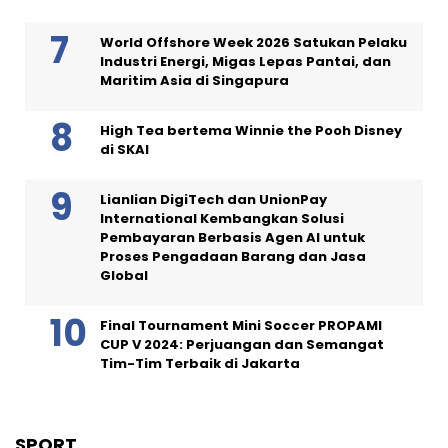
World Offshore Week 2026 Satukan Pelaku
Industri Energi, Migas Lepas Pantai, dan
Maritim Asia di Singapura
High Tea bertema Winnie the Pooh Disney
di SKAI
Lianlian DigiTech dan UnionPay
International Kembangkan Solusi
Pembayaran Berbasis Agen AI untuk
Proses Pengadaan Barang dan Jasa
Global
Final Tournament Mini Soccer PROPAMI
CUP V 2024: Perjuangan dan Semangat
Tim-Tim Terbaik di Jakarta
SPORT