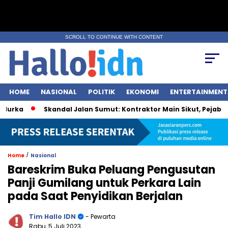
SCROLL TO CONTINUE WITH CONTENT
HOME
NASIONAL
POLITIK
EKONOMI
ENTERTAINMENT
ka
Skandal Jalan Sumut: Kontraktor Main Sikut, Pejabat Ik
/
Home
Nasional
Bareskrim Buka Peluang Pengusutan
Panji Gumilang untuk Perkara Lain
pada Saat Penyidikan Berjalan
Tim Hallo IDN
- Pewarta
Rabu, 5 Juli 2023