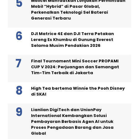
Molicel Manfaatkan Lonjakan Permintaan
Mobil “Hybrid” di Pasar Global,
Perkenalkan Teknologi Sel Baterai
Generasi Terbaru
DJI Matrice 4E dan DJI Terra Petakan
Lereng Es Khumbu di Gunung Everest
Selama Musim Pendakian 2026
Final Tournament Mini Soccer PROPAMI
CUP V 2024: Perjuangan dan Semangat
Tim-Tim Terbaik di Jakarta
High Tea bertema Winnie the Pooh Disney
di SKAI
Lianlian DigiTech dan UnionPay
International Kembangkan Solusi
Pembayaran Berbasis Agen AI untuk
Proses Pengadaan Barang dan Jasa
Global